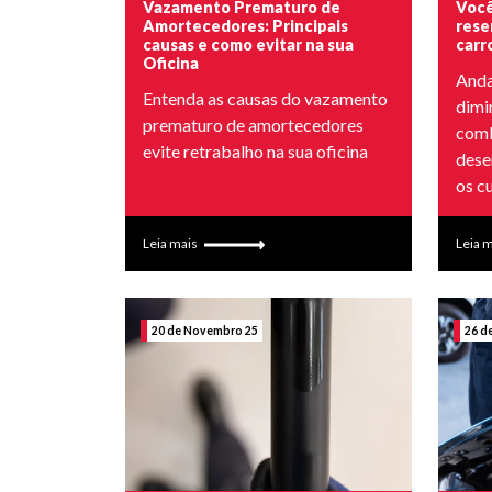
Vazamento Prematuro de
Você
Amortecedores: Principais
rese
causas e como evitar na sua
carr
Oficina
Anda
Entenda as causas do vazamento
dimi
prematuro de amortecedores
comb
evite retrabalho na sua oficina
dese
os c
Leia mais
Leia 
20 de Novembro 25
26 d