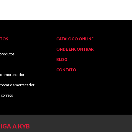
TOS
CATÁLOGO ONLINE
ONDE ENCONTRAR
 produtos
BLOG
CONTATO
o amortecedor
rocar o amortecedor
 correto
SIGA A KYB