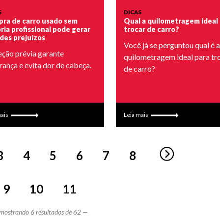
S
DICAS
ra de carro usado sem
Qual a quilometragem ideal
oria profissional pode gerar
trocar de carro?
des prejuízos
Você já se perguntou qual é a
eção prévia garante
quilometragem ideal para tr
rança e evita dor de cabeça.
de carro?
mais
Leia mais
3
4
5
6
7
8
9
10
11
mostrando 6 resultados de 62 —