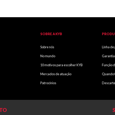
SOBRE A KYB
PRODU
Sobre nós
Linha de
No mundo
Garantia
10 motivos para escolher KYB
Função d
Mercados de atuação
Quando t
Patrocínios
Descarte
NTO