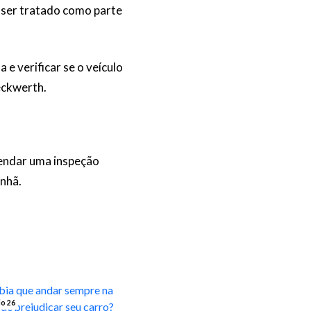
e ser tratado como parte
e verificar se o veículo
eckwerth.
gendar uma inspeção
nhã.
io 26