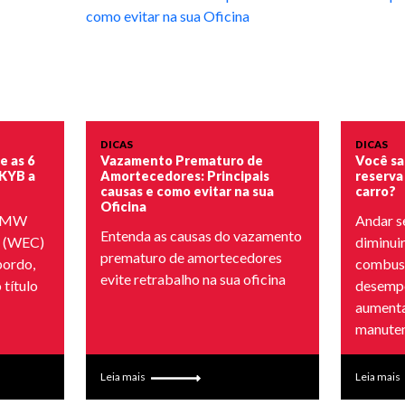
DICAS
DICAS
 as 6
Vazamento Prematuro de
Você sa
 KYB a
Amortecedores: Principais
reserva
causas e como evitar na sua
carro?
Oficina
 BMW
Andar s
Entenda as causas do vazamento
o (WEC)
diminuir
prematuro de amortecedores
bordo,
combust
evite retrabalho na sua oficina
 título
desempe
aumenta
manuten
Leia mais
Leia mais