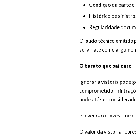
Condição da parte el
Histórico de sinistros
Regularidade docum
O laudo técnico emitido
servir até como argument
O barato que sai caro
Ignorar a vistoria pode 
comprometido, infiltraçõ
pode até ser considerado
Prevenção é investiment
O valor da vistoria repr