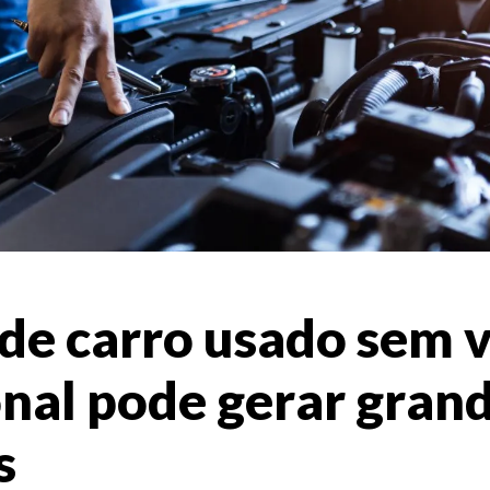
e carro usado sem v
onal pode gerar gran
s