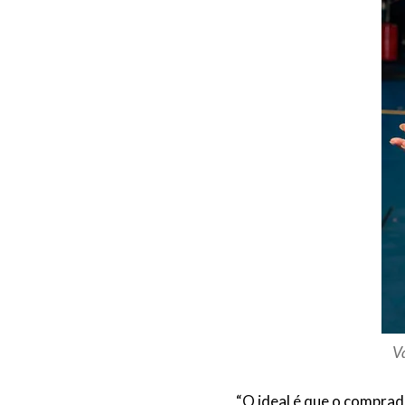
V
“O ideal é que o comprad