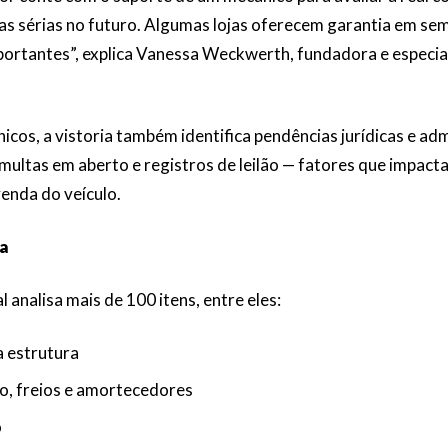
has sérias no futuro. Algumas lojas oferecem garantia em se
portantes”, explica Vanessa Weckwerth, fundadora e especia
cos, a vistoria também identifica pendências jurídicas e ad
 multas em aberto e registros de leilão — fatores que impact
venda do veículo.
ta
 analisa mais de 100 itens, entre eles:
a estrutura
o, freios e amortecedores
o