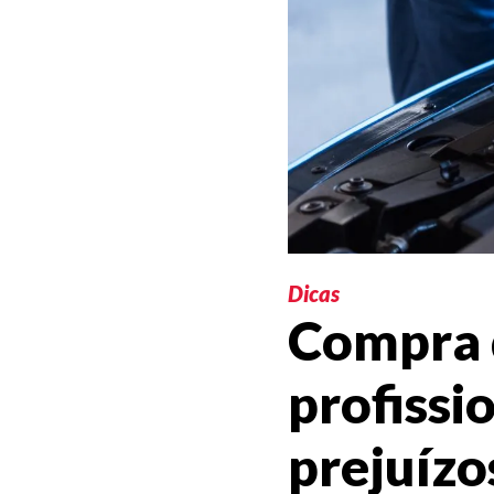
Dicas
Compra d
profissi
prejuízo