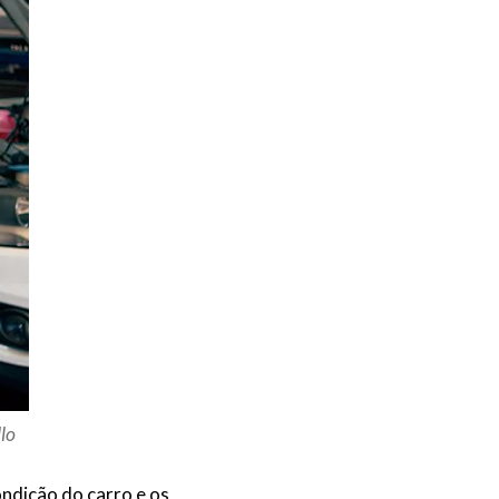
lo
ondição do carro e os