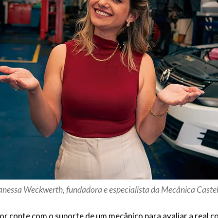
anessa Weckwerth, fundadora e especialista da Mecânica Castel
or conte com o suporte de um mecânico para avaliar a real c