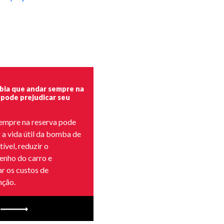
bia que andar sempre na
 pode prejudicar seu
empre na reserva pode
 a vida útil da bomba de
ível, reduzir o
nho do carro e
r os custos de
ção.