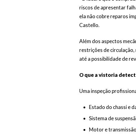
riscos de apresentar fal
ela não cobre reparos im
Castello.
Além dos aspectos mecâni
restrições de circulação,
até a possibilidade de re
O que a vistoria detec
Uma inspeção profissional
Estado do chassi e d
Sistema de suspensã
Motor e transmissã