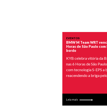
EVENTOS
BMW M Team WRT vence
Horas de São Paulo com
bordo
KYB celebra vitória da
nas 6 Horas de São Paul
com tecnologia S-EPS a 
reacendendo a briga pelo
Leia mais